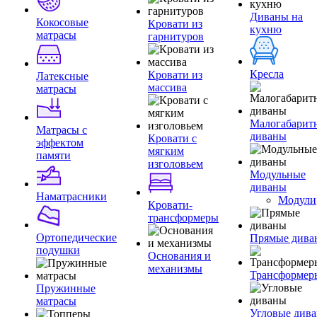
Диваны на
Кокосовые
Кровати из
кухню
матрасы
гарнитуров
Кресла
Кровати из
Латексные
массива
матрасы
Малогабарит
Матрасы с
диваны
Кровати с
эффектом
мягким
памяти
изголовьем
Модульные
диваны
Наматрасники
Модули
Кровати-
трансформеры
Ортопедические
Прямые дива
подушки
Основания и
механизмы
Трансформер
Пружинные
матрасы
Угловые див