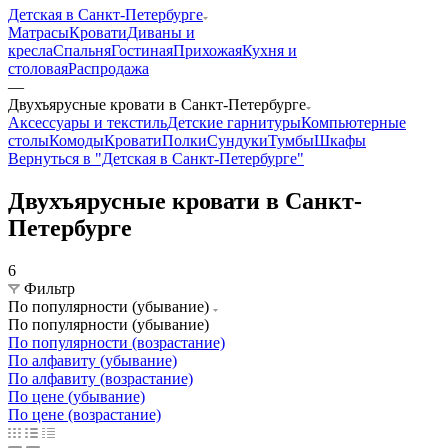
Детская в Санкт-Петербурге
Матрасы
Кровати
Диваны и
кресла
Спальня
Гостиная
Прихожая
Кухня и
столовая
Распродажа
—
Двухъярусные кровати в Санкт-Петербурге
Аксессуары и текстиль
Детские гарнитуры
Компьютерные
столы
Комоды
Кровати
Полки
Сундуки
Тумбы
Шкафы
Вернуться в "Детская в Санкт-Петербурге"
Двухъярусные кровати в Санкт-
Петербурге
6
Фильтр
По популярности (убывание)
По популярности (убывание)
По популярности (возрастание)
По алфавиту (убывание)
По алфавиту (возрастание)
По цене (убывание)
По цене (возрастание)