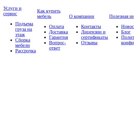
Услуги и
Как купить
сервис
мебель
О компании
Полезная и
Подъема
Оплата
Контакты
Новос
груза на
Доставка
Лицензии и
Блог
этаж
Гарантия
сертификаты
Полит
Сборка
Вопрос-
Отзывы
конфи
мебели
ответ
Рассрочка