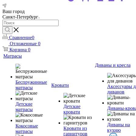
Ваш город
Санкт-Петербург
Сравнение
0
Отложенные
0
Корзина
0
Матрасы
Диваны и кресла
Беспружинные
Кровати
Аксессуары д
матрасы
диванов
Детские
Детские
Диваны-кров
матрасы
кровати
Диваны на
Кокосовые
Кровати из
кухню
матрасы
гарнитуров