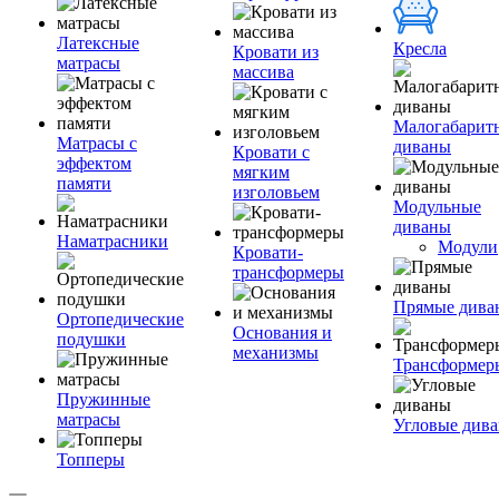
Латексные
Кресла
Кровати из
матрасы
массива
Малогабарит
Матрасы с
диваны
Кровати с
эффектом
мягким
памяти
изголовьем
Модульные
диваны
Наматрасники
Модули
Кровати-
трансформеры
Прямые дива
Ортопедические
Основания и
подушки
механизмы
Трансформер
Пружинные
матрасы
Угловые див
Топперы