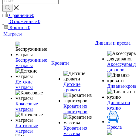
Сравнение
0
Отложенные
0
Корзина
0
Матрасы
Диваны и кресла
Беспружинные
Кровати
Аксессуары д
матрасы
диванов
Детские
Детские
Диваны-кров
матрасы
кровати
Диваны на
Кокосовые
Кровати из
кухню
матрасы
гарнитуров
Латексные
Кресла
Кровати из
матрасы
массива