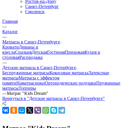
Ростов-на-Дону
Санкт-Петербург
Смоленск
Главная
—
Каталог
—
Матрасы в Санкт-Петербурге
Кровати
Диваны и
кресла
Спальня
Детская
Гостиная
Прихожая
Кухня и
столовая
Распродажа
—
Детские матрасы в Санкт-Петербурге
Беспружинные матрасы
Кокосовые матрасы
Латексные
матрасы
Матрасы с эффектом
памяти
Наматрасники
Ортопедические подушки
Пружинные
матрасы
Топперы
—
Матрас "Kids Dream"
Вернуться в "Детские матрасы в Санкт-Петербурге"