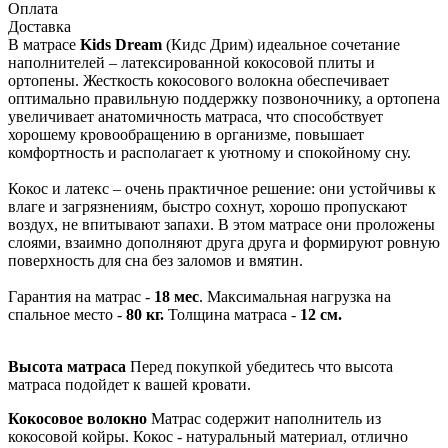
Оплата
Доставка
В матрасе
Kids Dream
(Кидс Дрим) идеальное сочетание
наполнителей – латексированной кокосовой плиты и
ортопены. Жесткость кокосового волокна обеспечивает
оптимально правильную поддержку позвоночнику, а ортопена
увеличивает анатомичность матраса, что способствует
хорошему кровообращению в организме, повышает
комфортность и располагает к уютному и спокойному сну.
Кокос и латекс – очень практичное решение: они устойчивы к
влаге и загрязнениям, быстро сохнут, хорошо пропускают
воздух, не впитывают запахи. В этом матрасе они проложены
слоями, взаимно дополняют друга друга и формируют ровную
поверхность для сна без заломов и вмятин.
Гарантия на матрас -
18 мес
. Максимальная нагрузка на
спальное место -
80 кг.
Толщина матраса -
12 см.
Высота матраса
Перед покупкой убедитесь что высота
матраса подойдет к вашей кровати.
Кокосовое волокно
Матрас содержит наполнитель из
кокосовой койры. Кокос - натуральный материал, отлично