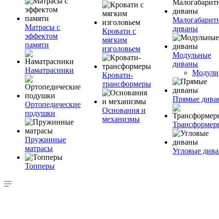
Малогабарит
Матрасы с
диваны
Кровати с
эффектом
мягким
памяти
изголовьем
Модульные
диваны
Наматрасники
Модули
Кровати-
трансформеры
Прямые дива
Ортопедические
Основания и
подушки
механизмы
Трансформер
Пружинные
матрасы
Угловые див
Топперы